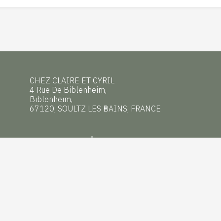
CHEZ CLAIRE ET CYRIL
4 Rue De Biblenheim,
Biblenheim,
67120, SOULTZ LES BAINS, FRANCE