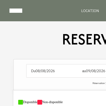
LOCATION
RESER
Du
au
Réservation 
-
Disponible
-
Non-disponible