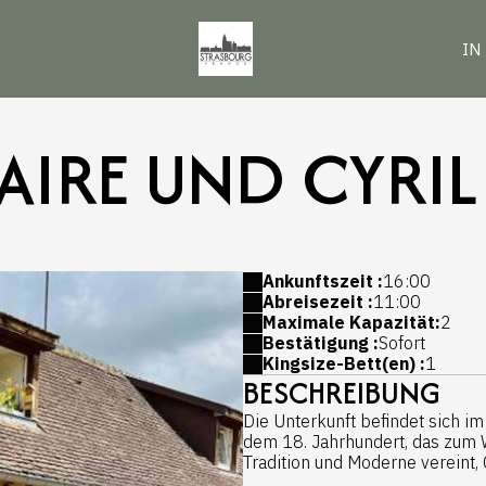
IN
LAIRE UND CYRIL
Ankunftszeit :
16:00
Abreisezeit :
11:00
Maximale Kapazität:
2
Bestätigung :
Sofort
Kingsize-Bett(en) :
1
BESCHREIBUNG
Die Unterkunft befindet sich i
dem 18. Jahrhundert, das zum 
Tradition und Moderne vereint, 