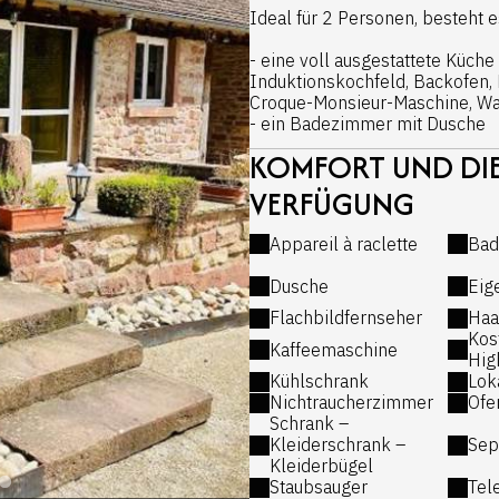
Ideal für 2 Personen, besteht e
- eine voll ausgestattete Küch
Induktionskochfeld, Backofen, M
Croque-Monsieur-Maschine, Was
- ein Badezimmer mit Dusche
KOMFORT UND DIE
- Separate Toilette
- Ein großes Wohnzimmer (gro
VERFÜGUNG
- Ein Kingsize-Bett
Appareil à raclette
Bad
- Viel Stauraum
Dusche
Eig
Die kleinen Extras:
Flachbildfernseher
Haa
Bei Ihrer Ankunft finden Sie:
Kos
Kaffeemaschine
Hig
- Schwamm, Geschirrtücher, Ha
Kühlschrank
Lok
Toilettenpapier, Papierhandtüc
Nichtraucherzimmer
Ofe
- Nespresso-Kaffeepads, Tee, 
Schrank –
- Eisen
Kleiderschrank –
Sep
Kleiderbügel
Staubsauger
Tel