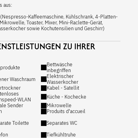
s aus:
e (Nespresso-Kaffeemaschine, Kühlschrank, 4-Platten-
ikrowelle, Toaster, Mixer, Mini-Raclette-Gerät,
serkocher sowie Kochutensilien und Geschirr)
NSTLEISTUNGEN ZU IHRER
ßes Ecksofa, Fernseher)
Bettwäsche
produkte
inbegriffen
Elektrischer
ener Waschraum
Wasserkocher
rtrockner
Kabel - Satellit
tenloses
Küche - Kochecke
hspeed-WLAN
ndtücher, Spülmittel, Duschgel, Shampoo,
ale Sender
Mikrowelle
her, Reinigungsmittel
n
Produits d'accueil
Zucker
arate Toilette
Separates WC
efon
Tiefkühltruhe