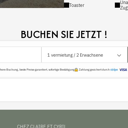
Una
Toaster
Zug
BUCHEN SIE JETZT !
1
vermietung /
2
Erwachsene
ere Buchung, beste Preise garantiert, sofortige Bestätigung
Zahlung gesichert durch
CHEZ CLAIRE ET CYRIL