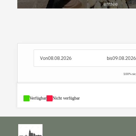
entrée
Von
bis
100% sich
-
Verfügbar
-
Nicht verfügbar