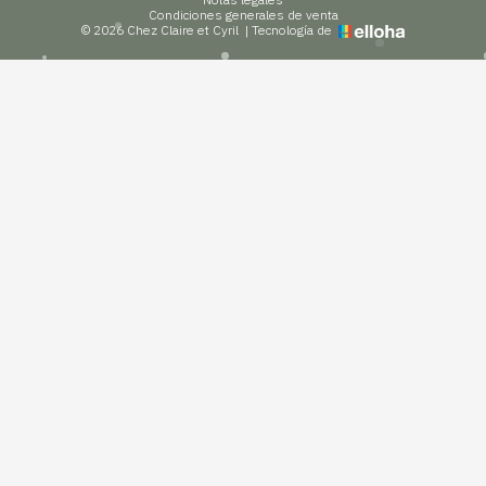
Condiciones generales de venta
© 2026 Chez Claire et Cyril
|
Tecnología de